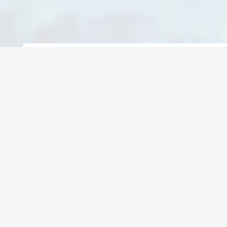
IHRE LÖSUNG WARTET
ERHALTEN SIE 
INNERHALB VO
Sichern Sie sich jetzt eine maßgeschn
ANGEBOT ANFORDERN